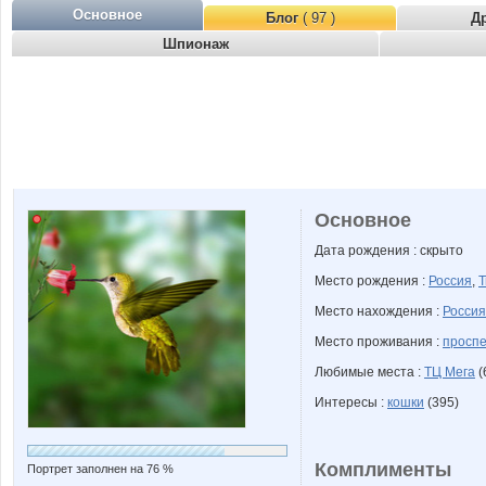
Основное
Блог
( 97 )
Д
Шпионаж
Основное
Дата рождения : скрыто
Место рождения :
Россия
,
Т
Место нахождения :
Россия
Место проживания :
проспе
Любимые места :
ТЦ Мега
(
Интересы :
кошки
(395)
Комплименты
Портрет заполнен на 76 %