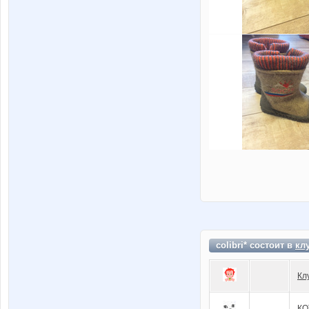
colibri* состоит в
кл
Кл
КО