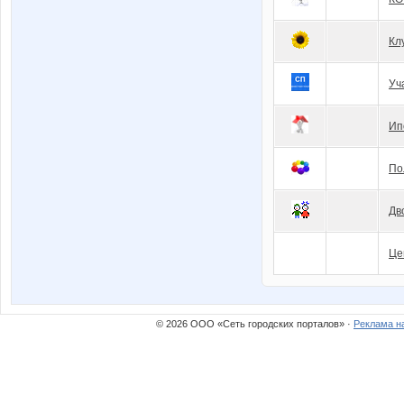
Кл
Уч
Ип
По
Дв
Це
© 2026 ООО «Сеть городских порталов» ·
Реклама н