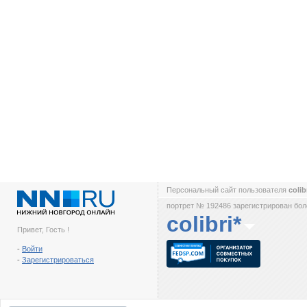
Персональный сайт пользователя
colib
портрет № 192486 зарегистрирован боле
colibri*
Привет, Гость !
-
Войти
-
Зарегистрироваться