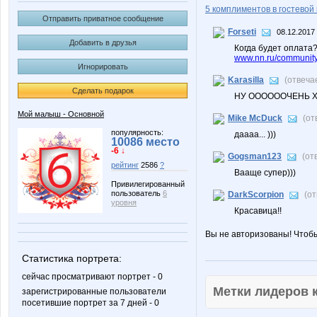
5 комплиментов в гостевой 
Отправить приватное сообщение
Forseti
08.12.2017 
Добавить в друзья
Когда будет оплата
www.nn.ru/community
Игнорировать
Karasilla
(отвеча
Сделать подарок
НУ ООООООЧЕНЬ 
Мой малыш - Основной
Mike McDuck
(от
популярность:
даааа... )))
10086 место
-6 ↓
Gogsman123
(от
рейтинг
2586
?
Вааще супер)))
Привилегированный
пользователь
6
DarkScorpion
(о
уровня
Красавица!!
Вы не авторизованы! Чтоб
Статистика портрета:
сейчас просматривают портрет - 0
Метки лидеров
зарегистрированные пользователи
посетившие портрет за 7 дней - 0