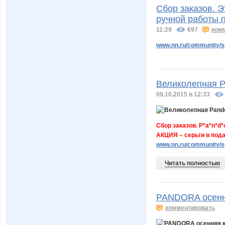
Сбор заказов. Э
ручной работы п
11:29
697
ком
www.nn.ru/community/s
Великолепная P
09.10.2015 в 12:33
Сбор заказов. P*a*n*d
АКЦИЯ – серьги в пода
www.nn.ru/community/
Читать полностью
PANDORA осенн
комментировать