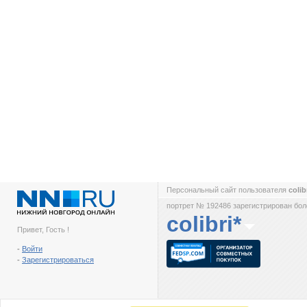
Персональный сайт пользователя
colib
портрет № 192486 зарегистрирован боле
colibri*
Привет, Гость !
-
Войти
-
Зарегистрироваться