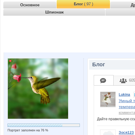
Блог
( 97 )
Основное
Д
Шпионаж
Блог
60
Lukina
Умный т
темпера
коммент
Дайте правильную с
Портрет заполнен на 76 %
Зося123