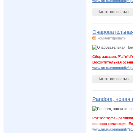
www.nn.ru/community/sp
Читать полностью
Очаровательная
комментировать
Сбор заказов. P*a*n*d
Восхитительная осенн
www.nn.ru/community/sp/
Читать полностью
Pandora, новая 
P*a*n*d*o*r*a - репл
осенняя коллекция! Ещ
www.nn.ru/community/sp/