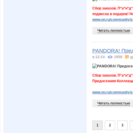
Сбор заказов. П*а*н*
подвеска в подарок! Н
www.nn.ru/community/s
Читать полностью
PANDORA! Предо
в 12:14
1058
к
Сбор заказов. П*а*н*
Предосенняя Коллекция
www.nn.ru/community/
Читать полностью
1
2
3