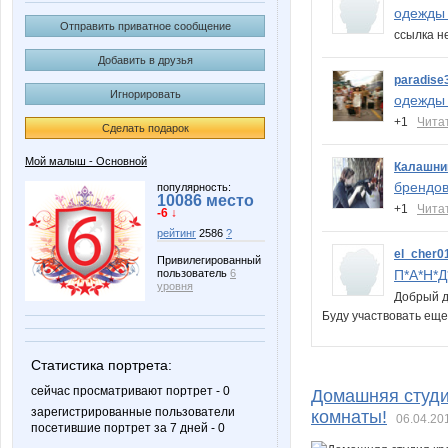
одежды 
Отправить приватное сообщение
ссылка 
Добавить в друзья
paradise
Игнорировать
одежды 
+1
Чита
Сделать подарок
Мой малыш - Основной
Калашни
брендов
популярность:
10086 место
+1
Чита
-6 ↓
рейтинг
2586
?
el_cher0
Привилегированный
П*А*Н*Д
пользователь
6
уровня
Добрый д
Буду участвовать ещ
Статистика портрета:
сейчас просматривают портрет - 0
Домашняя студи
зарегистрированные пользователи
комнаты!
06.04.20
посетившие портрет за 7 дней - 0